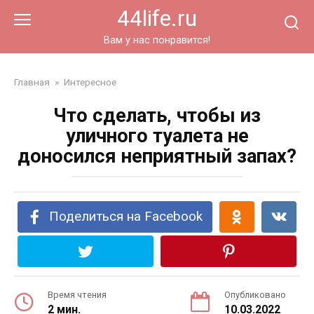
Перейти
44life.ru
к
контенту
Вам у нас понравится!
Главная
»
Интересное
Что сделать, чтобы из
уличного туалета не
доносился неприятный запах?
Поделиться на Facebook
Время чтения
Опубликовано
2 мин.
10.03.2022