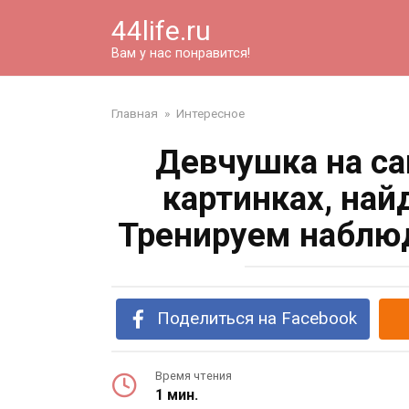
Перейти
44life.ru
к
контенту
Вам у нас понравится!
Главная
»
Интересное
Девчушка на са
картинках, най
Тренируем наблюд
Поделиться на Facebook
Время чтения
1 мин.