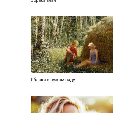
Зорька алая
Яблоки в чужом саду