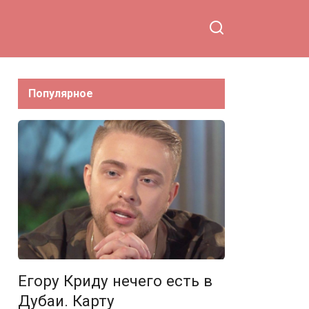
присутствие испортило
конкурс!
Популярное
Егору Криду нечего есть в
Дубаи. Карту