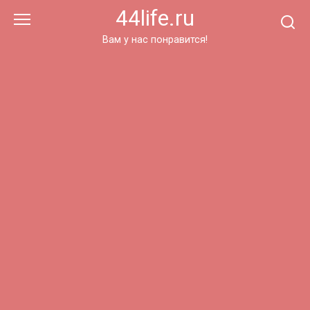
Перейти
44life.ru
к
контенту
Вам у нас понравится!