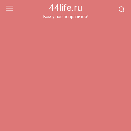
Перейти
44life.ru
к
контенту
Вам у нас понравится!