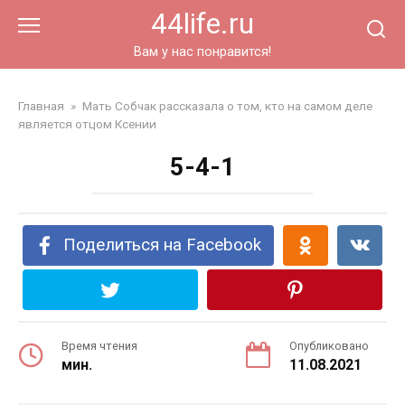
Перейти
44life.ru
к
контенту
Вам у нас понравится!
Главная
»
Мать Собчак рассказала о том, кто на самом деле
является отцом Ксении
5-4-1
Поделиться на Facebook
Время чтения
Опубликовано
мин.
11.08.2021