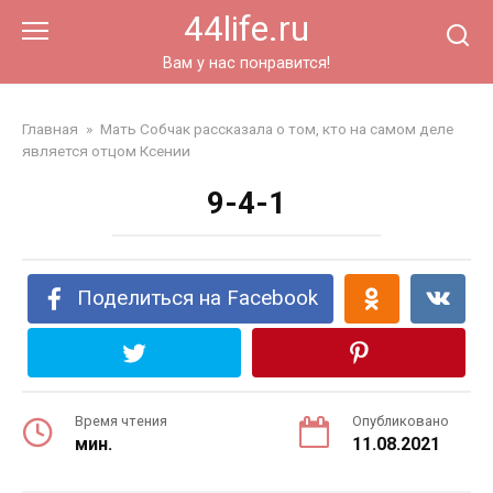
Перейти
44life.ru
к
контенту
Вам у нас понравится!
Главная
»
Мать Собчак рассказала о том, кто на самом деле
является отцом Ксении
9-4-1
Поделиться на Facebook
Время чтения
Опубликовано
мин.
11.08.2021