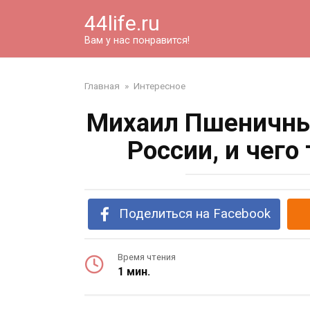
Перейти
44life.ru
к
контенту
Вам у нас понравится!
Главная
»
Интересное
Михаил Пшеничный
России, и чего
Поделиться на Facebook
Время чтения
1 мин.