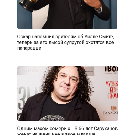
Оскар напомнил зрителям об Уилле Смите,
теперь за его лысой супругой охотятся все
папарацци
Одним махом семерых… В 66 лет Саруханов
женат на женщине вдвое младше