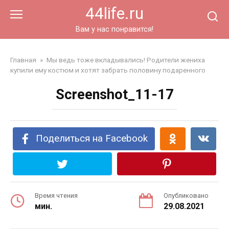
Перейти
44life.ru
к
контенту
Вам у нас понравится!
Главная
»
Мы ведь тоже вкладывались! Родители жениха
купили ему костюм и хотят забрать половину подаренного
Screenshot_11-17
Поделиться на Facebook
Время чтения
Опубликовано
мин.
29.08.2021