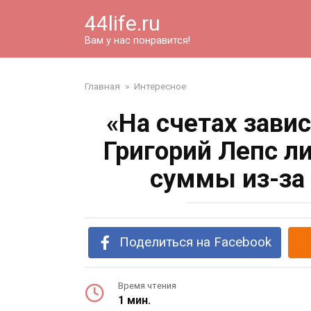
Перейти
44life.ru
к
контенту
Вам у нас понравится!
Главная
»
Интересное
«На счетах зави
Григорий Лепс л
суммы из-за
Поделиться на Facebook
Время чтения
1 мин.