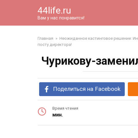
Перейти
44life.ru
к
контенту
Вам у нас понравится!
Главная
»
Неожиданное кастинговое решение: Инн
посту директора!
Чурикову-замени
Поделиться на Facebook
Время чтения
мин.