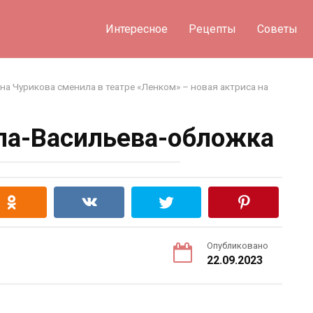
Интересное
Рецепты
Советы
а Чурикова сменила в театре «Ленком» – новая актриса на
ла-Васильева-обложка
Опубликовано
22.09.2023