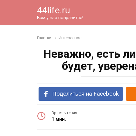
Перейти
44life.ru
к
контенту
Вам у нас понравится!
Главная
»
Интересное
Неважно, есть ли
будет, увере
Поделиться на Facebook
Время чтения
1 мин.