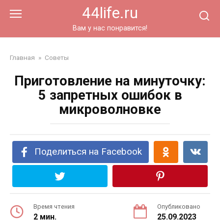
Перейти
44life.ru
к
контенту
Вам у нас понравится!
Главная
»
Советы
Приготовление на минуточку:
5 запретных ошибок в
микроволновке
Поделиться на Facebook
Время чтения
Опубликовано
2 мин.
25.09.2023