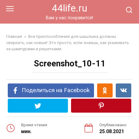
Перейти
44life.ru
к
контенту
Вам у нас понравится!
Главная
»
Все приспособления для шашлыка должны
сверкать, как новые! Это просто, если знаешь, как ухаживать
за шампурами и решетками
Screenshot_10-11
Поделиться на Facebook
Время чтения
Опубликовано
мин.
25.08.2021