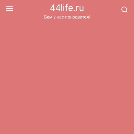
Перейти
44life.ru
к
контенту
Вам у нас понравится!