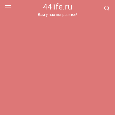
Перейти
44life.ru
к
контенту
Вам у нас понравится!