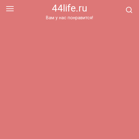
Перейти
44life.ru
к
контенту
Вам у нас понравится!