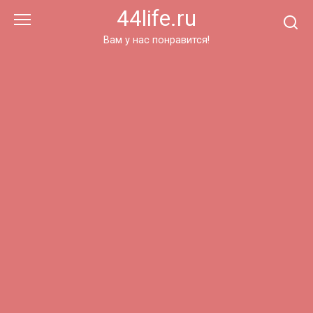
Перейти
44life.ru
к
контенту
Вам у нас понравится!