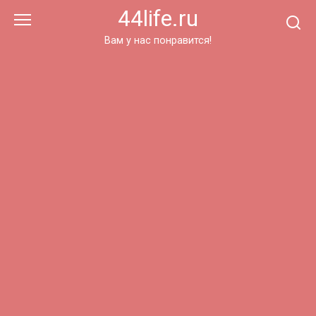
Перейти
44life.ru
к
контенту
Вам у нас понравится!