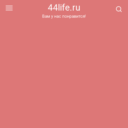
Перейти
44life.ru
к
контенту
Вам у нас понравится!