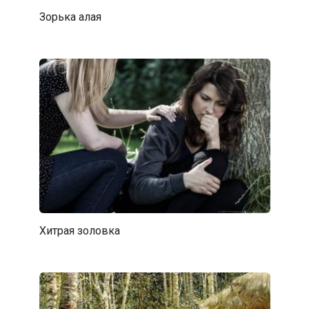
Зорька алая
Хитрая золовка