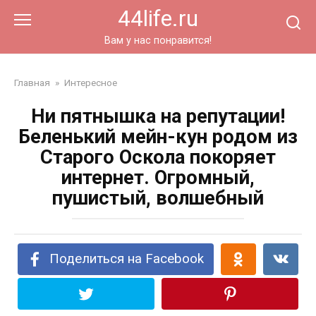
Перейти
44life.ru
к
контенту
Вам у нас понравится!
Главная
»
Интересное
Ни пятнышка на репутации!
Беленький мейн-кун родом из
Старого Оскола покоряет
интернет. Огромный,
пушистый, волшебный
Поделиться на Facebook