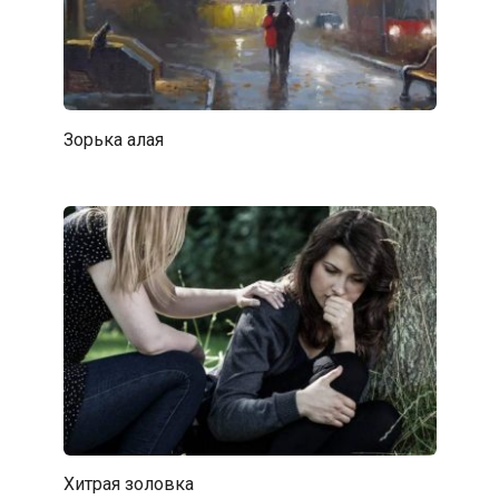
Зорька алая
Хитрая золовка