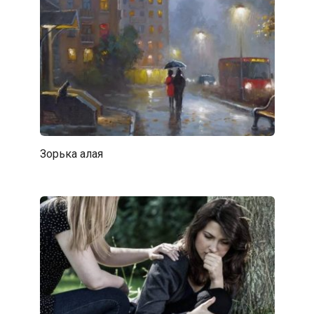
Зорька алая