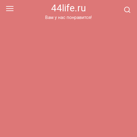
Перейти
44life.ru
к
контенту
Вам у нас понравится!