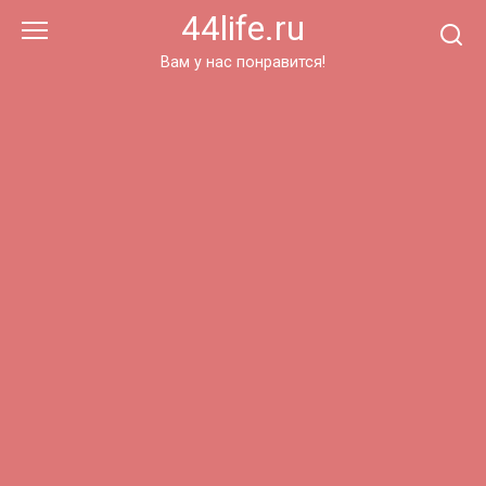
Перейти
44life.ru
к
контенту
Вам у нас понравится!