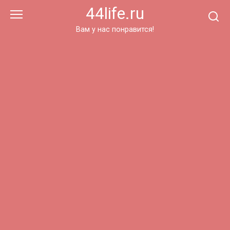
Перейти
44life.ru
к
контенту
Вам у нас понравится!