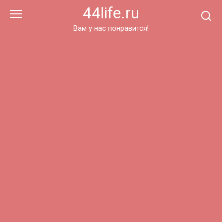
Перейти
44life.ru
к
контенту
Вам у нас понравится!