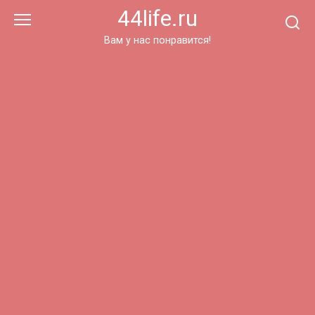
Перейти
44life.ru
к
контенту
Вам у нас понравится!