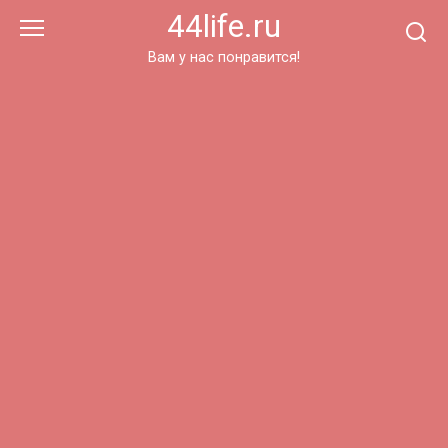
Перейти
44life.ru
к
контенту
Вам у нас понравится!