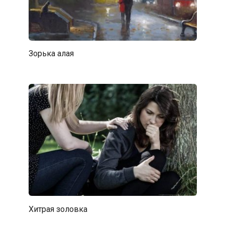
Зорька алая
Хитрая золовка