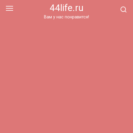
Перейти
44life.ru
к
контенту
Вам у нас понравится!