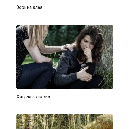
Зорька алая
Хитрая золовка