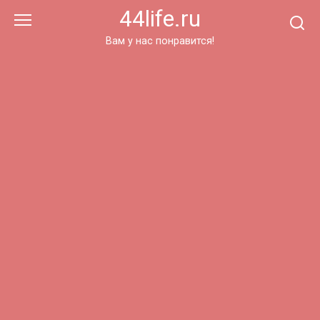
Перейти
44life.ru
к
контенту
Вам у нас понравится!