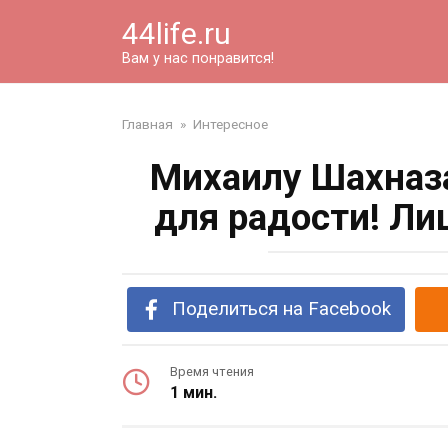
Перейти
44life.ru
к
контенту
Вам у нас понравится!
Главная
»
Интересное
Михаилу Шахназа
для радости! Ли
Поделиться на Facebook
Время чтения
1 мин.