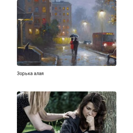
Зорька алая