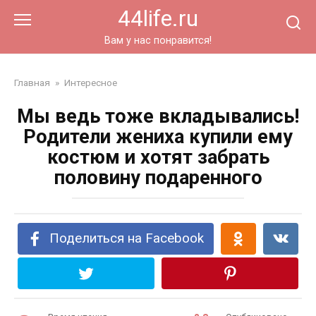
Перейти
44life.ru
к
контенту
Вам у нас понравится!
Главная
»
Интересное
Мы ведь тоже вкладывались!
Родители жениха купили ему
костюм и хотят забрать
половину подаренного
Поделиться на Facebook