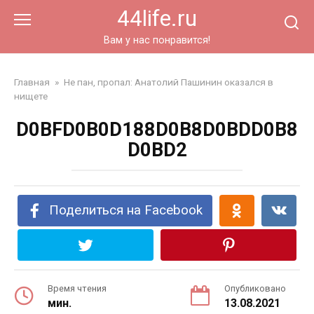
Перейти
44life.ru
к
контенту
Вам у нас понравится!
Главная
»
Не пан, пропал: Анатолий Пашинин оказался в
нищете
D0BFD0B0D188D0B8D0BDD0B8
D0BD2
Поделиться на Facebook
Время чтения
Опубликовано
мин.
13.08.2021