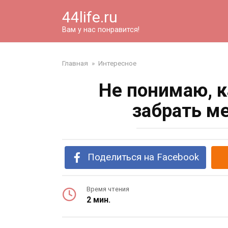
Перейти
44life.ru
к
контенту
Вам у нас понравится!
Главная
»
Интересное
Не понимаю, к
забрать м
Поделиться на Facebook
Время чтения
2 мин.