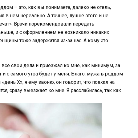
дом – это, как вы понимаете, далеко не отель,
 в нем нереально. А точнее, лучше этого и не
 лечат». Врачи порекомендовали передать
аньше, и с оформлением не возникало никаких
женщины тоже задержатся из-за нас. А кому это
 все свои дела и приезжал ко мне, как минимум, за
т и с самого утра будет у меня. Благо, мужа в роддом
л «день X», я ему звоню, он говорит, что поехал на
тся, сразу выезжает ко мне. Я расслабилась, так как