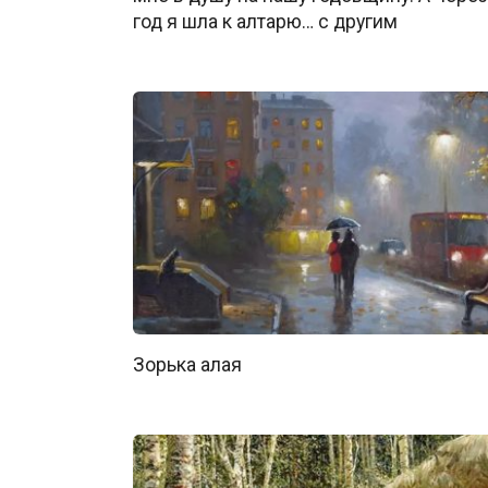
год я шла к алтарю… с другим
Зорька алая