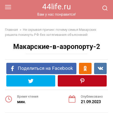
Перейти
44life.ru
к
контенту
Вам у нас понравится!
Главная
»
Не скрывая причин: почему семья Макарских
решила покинуть РФ без затягивания объяснений
Макарские-в-аэропорту-2
Поделиться на Facebook
Время чтения
Опубликовано
мин.
21.09.2023