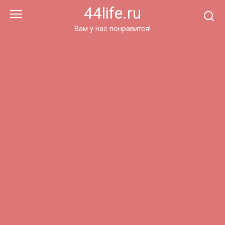
Перейти
44life.ru
к
контенту
Вам у нас понравится!