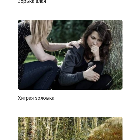
Зорька алая
Хитрая золовка