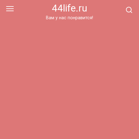
Перейти
44life.ru
к
контенту
Вам у нас понравится!