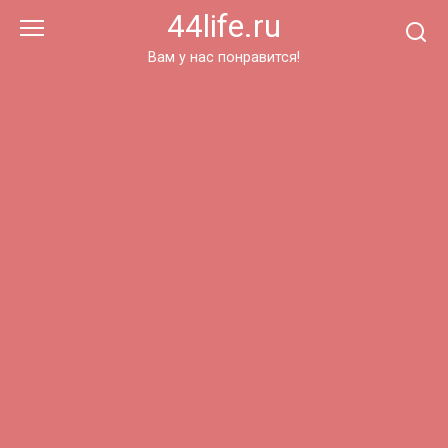
Перейти
44life.ru
к
контенту
Вам у нас понравится!