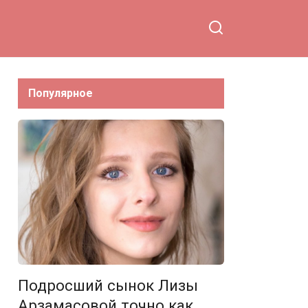
предательство
собственных корней
Популярное
Подросший сынок Лизы
Арзамасовой точно как