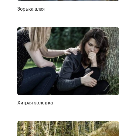
Зорька алая
Хитрая золовка