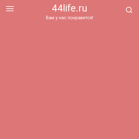
Перейти
44life.ru
к
контенту
Вам у нас понравится!