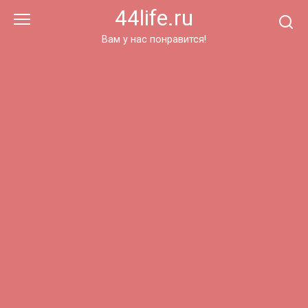
Перейти
44life.ru
к
контенту
Вам у нас понравится!