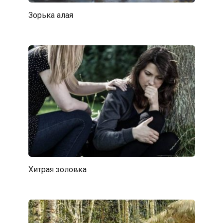
Зорька алая
Хитрая золовка