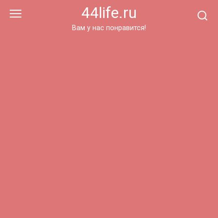
Перейти
44life.ru
к
контенту
Вам у нас понравится!