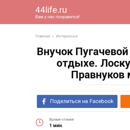
Перейти
44life.ru
к
контенту
Вам у нас понравится!
Главная
»
Интересное
Внучок Пугачевой
отдыхе. Лоску
Правнуков 
Поделиться на Facebook
Время чтения
1 мин.