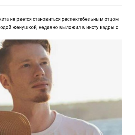
кита не рвется становиться респектабельным отцом
лодой женушкой, недавно выложил в инсту кадры с