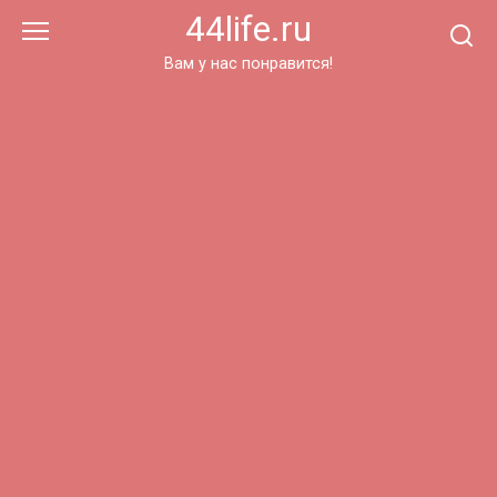
Перейти
44life.ru
к
контенту
Вам у нас понравится!