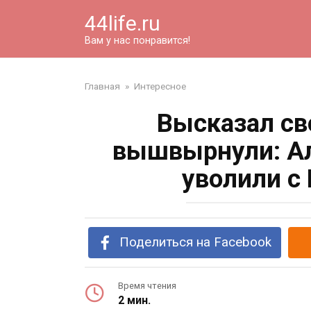
Перейти
44life.ru
к
контенту
Вам у нас понравится!
Главная
»
Интересное
Высказал св
вышвырнули: Ал
уволили с
Поделиться на Facebook
Время чтения
2 мин.