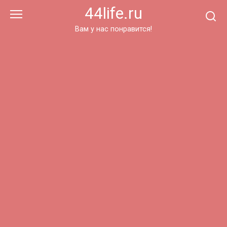
Перейти
44life.ru
к
контенту
Вам у нас понравится!