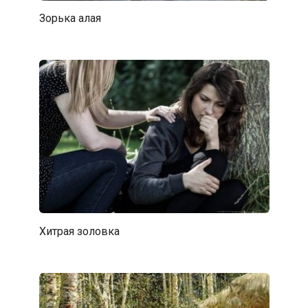
Зорька алая
Хитрая золовка