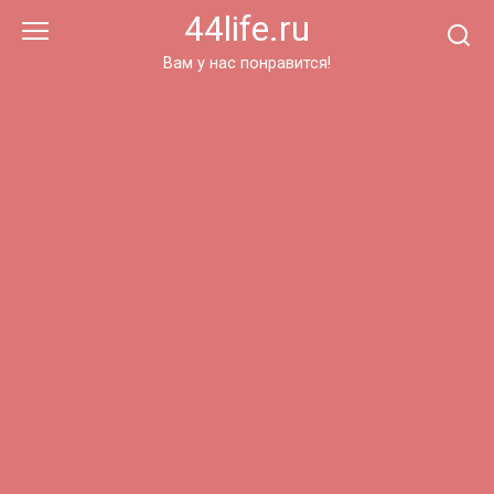
Перейти
44life.ru
к
контенту
Вам у нас понравится!