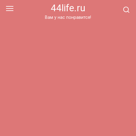
Перейти
44life.ru
к
контенту
Вам у нас понравится!