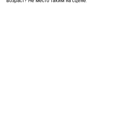
возраст? Не место таким на сцене.