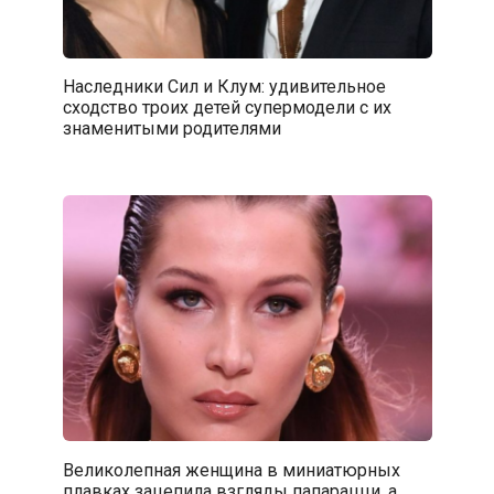
Наследники Сил и Клум: удивительное
сходство троих детей супермодели с их
знаменитыми родителями
Великолепная женщина в миниатюрных
плавках зацепила взгляды папарацци, а