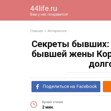
Перейти
44life.ru
к
контенту
Вам у нас понравится!
Главная
»
Интересное
Секреты бывших:
бывшей жены Корч
долг
Поделиться на Facebook
Время чтения
2 мин.