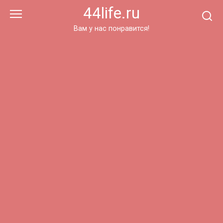
Перейти
44life.ru
к
контенту
Вам у нас понравится!