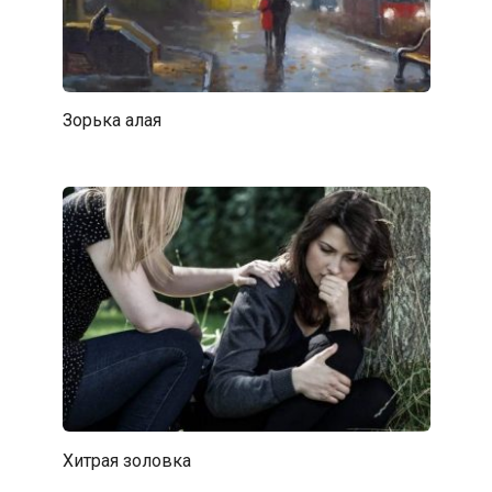
Зорька алая
Хитрая золовка